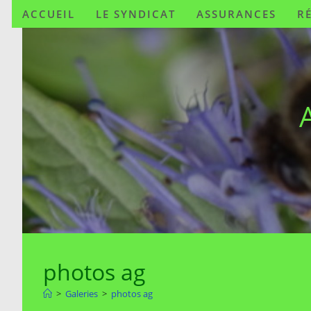
ACCUEIL
LE SYNDICAT
ASSURANCES
R
photos ag
>
Galeries
>
photos ag