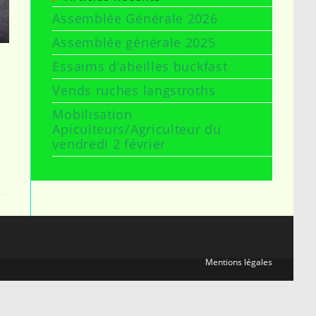
Assemblée Générale 2026
Assemblée générale 2025
Essaims d’abeilles buckfast
Vends ruches langstroths
Mobilisation
Apiculteurs/Agriculteur du
vendredi 2 février
Mentions légales