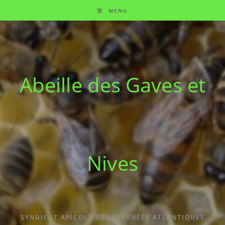
MENU
Abeille des Gaves et
Nives
SYNDICAT APICOLE DES PYRÉNÉES ATLANTIQUES