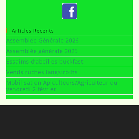
Articles Recents
Assemblée Générale 2026
Assemblée générale 2025
Essaims d’abeilles buckfast
Vends ruches langstroths
Mobilisation Apiculteurs/Agriculteur du
vendredi 2 février