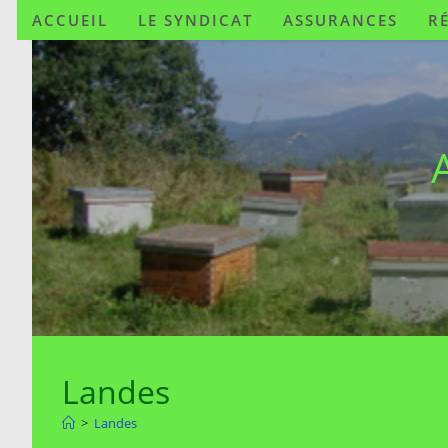
ACCUEIL
LE SYNDICAT
ASSURANCES
R
Landes
>
Landes