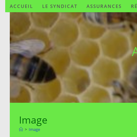
ACCUEIL
LE SYNDICAT
ASSURANCES
R
Image
>
Image